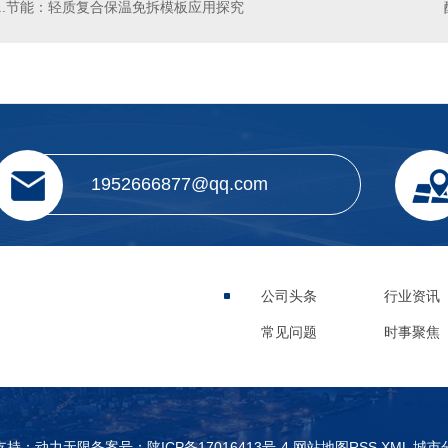
..节能：轻质复合保温免拆模板应用探究
1952666877@qq.com
公司头条
行业资讯
常见问题
时事聚焦
支持：
动力无限
备案号：
陕ICP备17016413号-4
网站地图
RSS
XML
城市