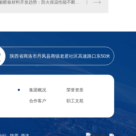
酚醛板材料开发趋势：防火保温性能不断提升
陕西省商洛市丹凤县商镇老君社区高速路口东50米
集团概况
荣誉资质
合作客户
职工文苑
分站
:
陕西
商洛