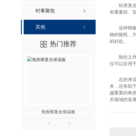
轻质复
时事聚焦
有重量轻、
其他
这种模
物的能耗，
的好处。
热门推荐
除此之
仅可以应用
总的来
本，还有助
越重要的角
关领域的发
免拆模复合保温板
轻质复合保