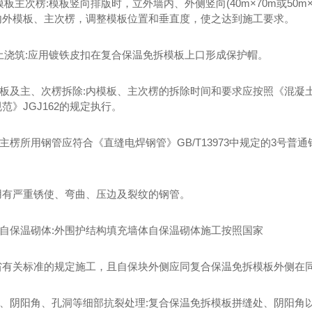
装模板主次楞:模板竖向排版时，立外墙内、外侧竖向(40m×70m或50m×
内外模板、主次楞，调整模板位置和垂直度，使之达到施工要求。
凝土浇筑:应用镀铁皮扣在复合保温免拆模板上口形成保护帽。
内模板及主、次楞拆除:内模板、主次楞的拆除时间和要求应按照《混凝土
范》JGJ162的规定执行。
支模主楞所用钢管应符合《直缝电焊钢管》GB/T13973中规定的3号普通钢
用有严重锈使、弯曲、压边及裂纹的钢管。
物筑自保温砌体:外围护结构填充墙体自保温砌体施工按照国家
省有关标准的规定施工，且自保块外侧应同复合保温免拆模板外侧在
)拼缝、阴阳角、孔洞等细部抗裂处理:复合保温免拆模板拼缝处、阴阳