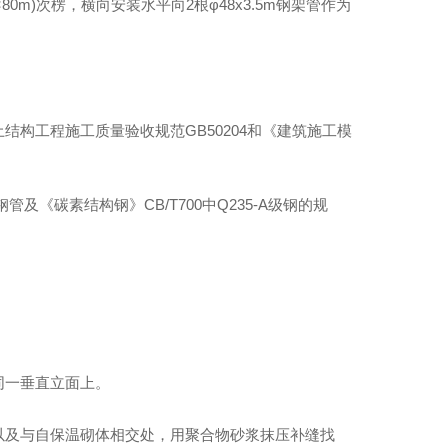
80m)次楞，横向安装水平向2根φ48x3.5m钢架管作为
结构工程施工质量验收规范GB50204和《建筑施工模
管及《碳素结构钢》CB/T700中Q235-A级钢的规
同一垂直立面上。
角以及与自保温砌体相交处，用聚合物砂浆抹压补缝找