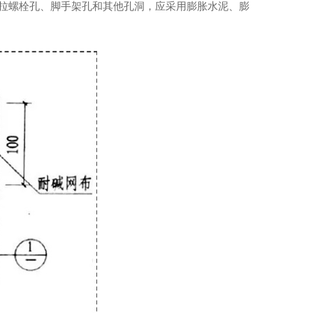
对拉螺栓孔、脚手架孔和其他孔洞，应采用膨胀水泥、膨