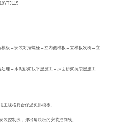
YTJ115
西**饰面材料
拆模板→安装对拉螺栓→立内侧模板→立模板次楞→立
裂处理→水泥砂浆找平层施工→抹面砂浆抗裂层施工
使用主规格复合保温免拆模板。
置安装控制线，弹出每块板的安装控制线。