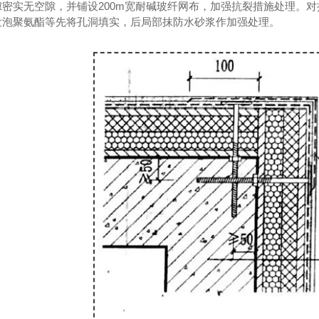
隙密实无空隙，并铺设200m宽耐碱玻纤网布，加强抗裂措施处理。
发泡聚氨酯等先将孔洞填实，后局部抹防水砂浆作加强处理。