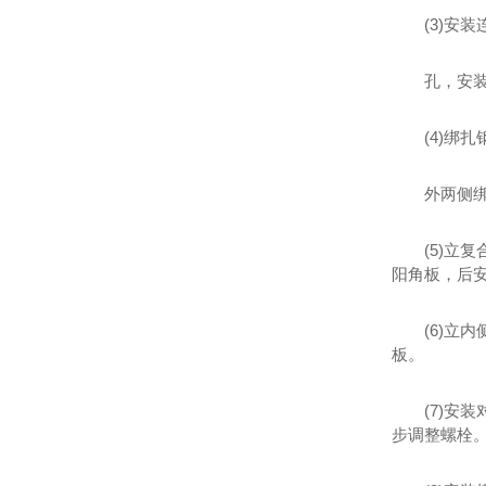
(3)安
孔，安
(4)绑
外两侧绑
(5)
阳角板，后
(6)立
板。
(7)
步调整螺栓