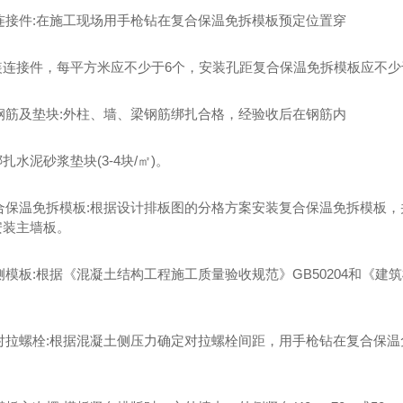
装连接件:在施工现场用手枪钻在复合保温免拆模板预定位置穿
装连接件，每平方米应不少于6个，安装孔距复合保温免拆模板应不少
扎钢筋及垫块:外柱、墙、梁钢筋绑扎合格，经验收后在钢筋内
扎水泥砂浆垫块(3-4块/㎡)。
立复合保温免拆模板:根据设计排板图的分格方案安装复合保温免拆模板
安装主墙板。
内侧模板:根据《混凝土结构工程施工质量验收规范》GB50204和《建
安装对拉螺栓:根据混凝土侧压力确定对拉螺栓间距，用手枪钻在复合保
。