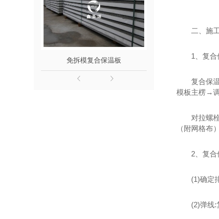
二、施
1、复
免拆模复合保温板
轻质复合保
复合保
模板主楞→
对拉螺
（附网格布
2、复合
(1)
(2)