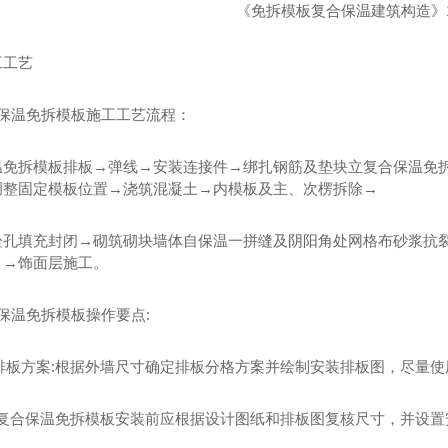
《免拆模板复合保温建筑构造》18
工工艺
合保温免拆模板施工工艺流程：
温免拆模板
金属复合保温装饰集成板定制
陕
温免拆模板排板→弹线→安装连接件→绑扎钢筋及垫块立复合保温免
调整固定模板位置→浇筑混凝土→内模板及主、次楞拆除→
栓孔填充封闭→砌筑砌块墙体自保温一拼缝及阴阳角处网格布砂浆抗
）→饰面层施工。
保温免拆模板操作要点:
确定排板方案:根据外墙尺寸确定排板分格方案并绘制安装排板图，尽量
弹线:复合保温免拆模板安装前应根据设计图纸和排板图复核尺寸，并设