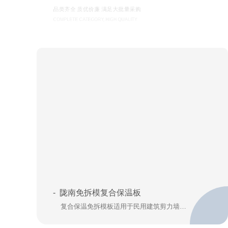
品类齐全 质优价廉 满足大批量采购
COMPLETE CATEGORY, HIGH QUALITY
- 陇南免拆模复合保温板
复合保温免拆模板适用于民用建筑剪力墙结构、框剪结构、框架结构的柱、梁、外墙及地下室顶板等现浇混凝土结构工程。鑫圣源新型保温建材有限公司集新型隔热、保温、装饰建筑材料的研发、生产、销售、安装于一体的创新...